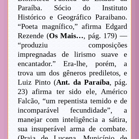
Paraíba. Sócio do Instituto
Histórico e Geográfico Paraibano.
“Poeta magnífico,” afirma Edgard
Rezende (
Os Mais…
, pág. 179) —
“produziu composições
impregnadas de lirismo suave e
encantador.” Era-lhe, porém, a
trova um dos gêneros prediletos, e
Luiz Pinto (
Ant. da Paraíba
, pág.
23) afirma ter sido ele, Américo
Falcão, “um repentista temido e de
incomparável fecundidade”, a
manejar com inteligência a sátira,
sua insuperável arma de combate.
(Praia de Lucena, Município de